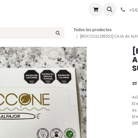
Marcas
Contáctenos
Como comprar
+54
Todos los productos
[BOCCO21295553] CAJA de ALF
[
A
S
Acl
El 
es 
El 
$6