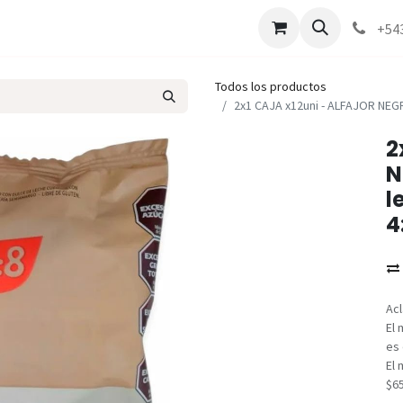
Marcas
Contáctenos
Como comprar
+54
Todos los productos
2x1 CAJA x12uni - ALFAJOR NEGR
2
N
l
4
Acl
El 
es 
El 
$6