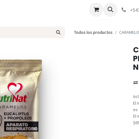
Marcas
Contáctenos
Como comprar
+54
Todos los productos
CARAMELOS
C
P
N
Acl
El 
es 
El 
$6