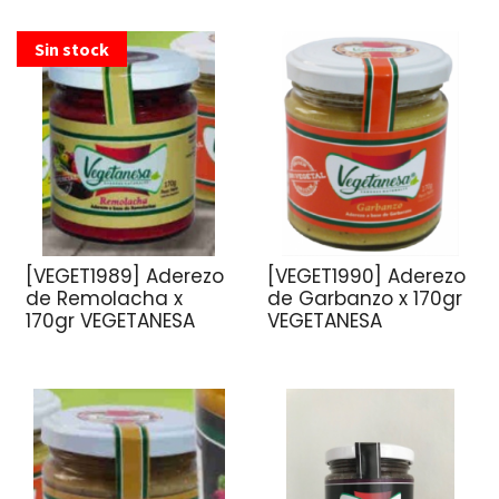
Sin stock
[VEGET1989] Aderezo
[VEGET1990] Aderezo
de Remolacha x
de Garbanzo x 170gr
170gr VEGETANESA
VEGETANESA