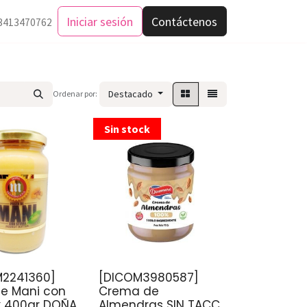
Iniciar sesión
Contáctenos
3413470762
Destacado
Ordenar por:
Sin stock
2241360]
[DICOM3980587]
de Mani con
Crema de
x 400gr DOÑA
Almendras SIN TACC