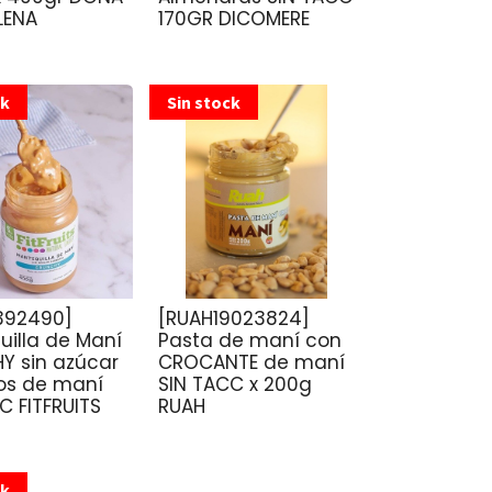
LENA
170GR DICOMERE
ck
Sin stock
392490]
[RUAH19023824]
illa de Maní
Pasta de maní con
Y sin azúcar
CROCANTE de maní
tos de maní
SIN TACC x 200g
C FITFRUITS
RUAH
ck