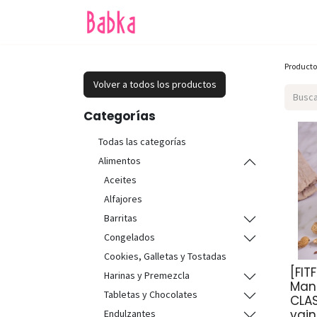
Inicio
Tienda
SALE
Producto
Volver a todos los productos
Categorías
Todas las categorías
Alimentos
Aceites
Alfajores
Barritas
Congelados
Cookies, Galletas y Tostadas
[FIT
Harinas y Premezcla
Mant
Tabletas y Chocolates
CLAS
vain
Endulzantes