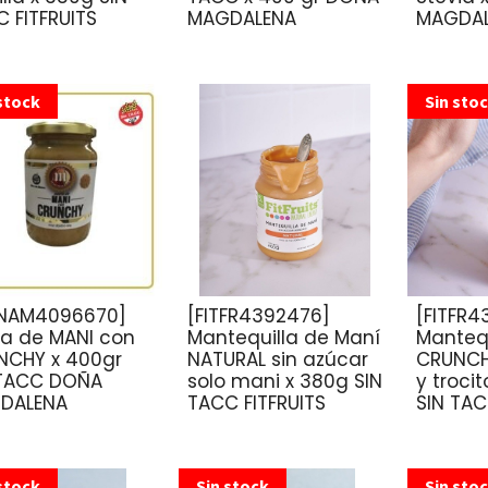
 FITFRUITS
MAGDALENA
MAGDA
stock
Sin sto
NAM4096670]
[FITFR4392476]
[FITFR4
ta de MANI con
Mantequilla de Maní
Mantequ
NCHY x 400gr
NATURAL sin azúcar
CRUNCH
 TACC DOÑA
solo mani x 380g SIN
y troci
DALENA
TACC FITFRUITS
SIN TAC
stock
Sin stock
Sin sto