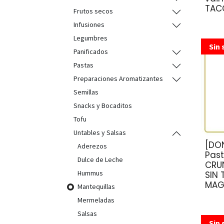
TACC
Frutos secos
Infusiones
Legumbres
Sin 
Panificados
Pastas
Preparaciones Aromatizantes
Semillas
Snacks y Bocaditos
Tofu
Untables y Salsas
[DO
Aderezos
Pas
Dulce de Leche
CRU
Hummus
SIN
MAG
Mantequillas
Mermeladas
Salsas
Sin 