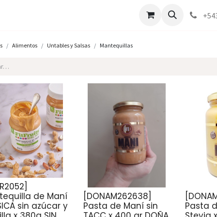
Marcas
Contáctenos
Como comprar
+54
s
Alimentos
Untables y Salsas
Mantequillas
FR2052]
equilla de Maní
[DONAM262638]
[DONAM
ICA sin azúcar y
Pasta de Maní sin
Pasta 
illa x 380g SIN
TACC x 400 gr DOÑA
Stevia 