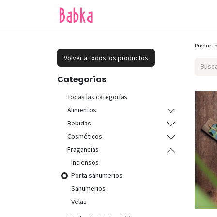
Inicio
Tienda
SALE
Producto
Volver a todos los productos
Categorías
Todas las categorías
Alimentos
Bebidas
Cosméticos
Fragancias
Inciensos
Porta sahumerios
Sahumerios
Velas