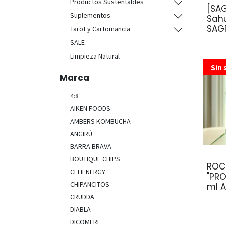
Productos Sustentables
[SAG
Suplementos
Sah
SAG
Tarot y Cartomancia
SALE
Limpieza Natural
Sin 
Marca
4:8
AIKEN FOODS
AMBERS KOMBUCHA
ANGIRÚ
BARRA BRAVA
BOUTIQUE CHIPS
ROC
CELIENERGY
"PRO
CHIPANCITOS
ml 
CRUDDA
DIABLA
DICOMERE