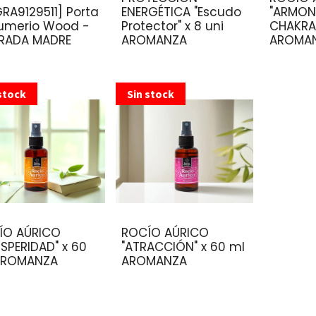
RA9129511] Porta
ENERGÉTICA "Escudo
"ARMON
umerio Wood -
Protector" x 8 uni
CHAKRAS
RADA MADRE
AROMANZA
AROMA
stock
Sin stock
ÍO AÚRICO
ROCÍO AÚRICO
SPERIDAD" x 60
"ATRACCIÓN" x 60 ml
AROMANZA
AROMANZA