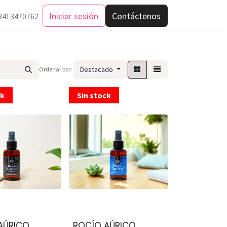
Iniciar sesión
Contáctenos
3413470762
Destacado
Ordenar por:
ck
Sin stock
AÚRICO
ROCÍO AÚRICO