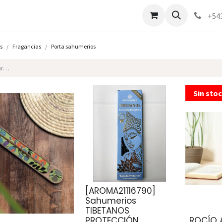
Marcas
Contáctenos
Como comprar
+54
s
Fragancias
Porta sahumerios
Sin sto
[AROMA21116790]
Sahumerios
TIBETANOS
PROTECCIÓN
ROCÍO 