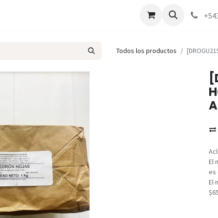
Marcas
Contáctenos
Como comprar
+54
Todos los productos
[DROGU215
[
H
A
Acl
El 
es 
El 
$6