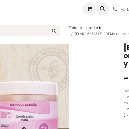
Marcas
Contáctenos
Como comprar
+54
Todos los productos
[ELARI16972575] CREMA de orde
[
o
y
Acl
El 
es 
El 
$6