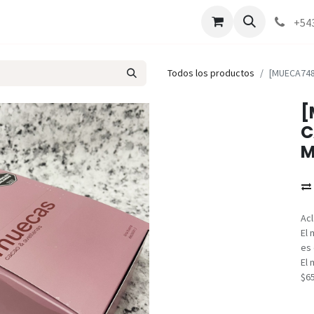
Marcas
Contáctenos
Como comprar
+54
Todos los productos
[MUECA748
[
C
M
Acl
El 
es 
El 
$6