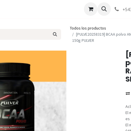
Marcas
Contáctenos
Como comprar
+54
Todos los productos
[PULVE20258319] BCAA polvo A
150g PULVER
[
p
R
S
Acl
El 
es 
El 