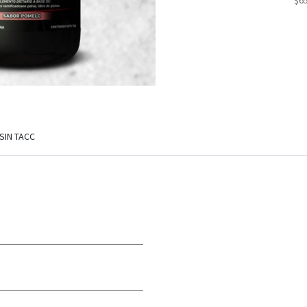
$6
SIN TACC