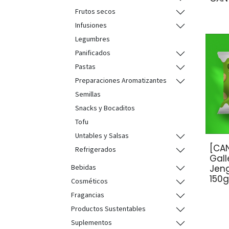
Frutos secos
Infusiones
Legumbres
Panificados
Pastas
Preparaciones Aromatizantes
Semillas
Snacks y Bocaditos
Tofu
Untables y Salsas
[CA
Refrigerados
Gall
Jeng
Bebidas
150
Cosméticos
Fragancias
Productos Sustentables
Suplementos