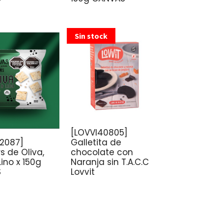
Sin stock
[LOVVI40805]
2087]
Galletita de
s de Oliva,
chocolate con
Lino x 150g
Naranja sin T.A.C.C
S
Lovvit