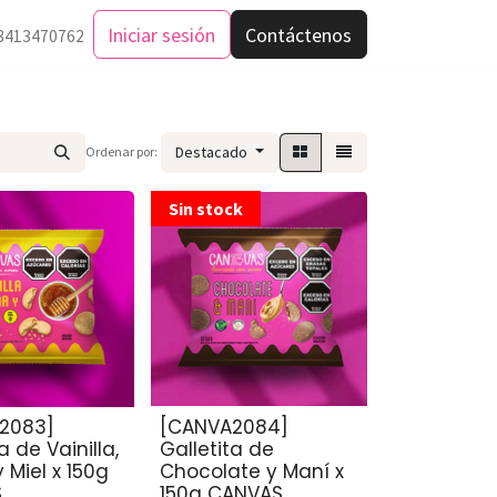
Iniciar sesión
Contáctenos
3413470762
Destacado
Ordenar por:
Sin stock
2083]
[CANVA2084]
a de Vainilla,
Galletita de
 Miel x 150g
Chocolate y Maní x
S
150g CANVAS