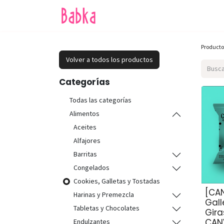
Inicio
Tienda
SALE
Producto
Volver a todos los productos
Categorías
Todas las categorías
Alimentos
Aceites
Alfajores
Barritas
Congelados
Cookies, Galletas y Tostadas
[CA
Harinas y Premezcla
Gall
Tabletas y Chocolates
Gira
CAN
Endulzantes