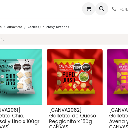
Marcas
Contáctenos
Como comprar
+54
s
Alimentos
Cookies, Galletas y Tostadas
NVA2081]
[CANVA2082]
[CANVA
etita Chia,
Galletita de Queso
Galletit
sol y Lino x 100gr
Reggianito x 150g
Avena y
VAS
CANVAS
CANVA