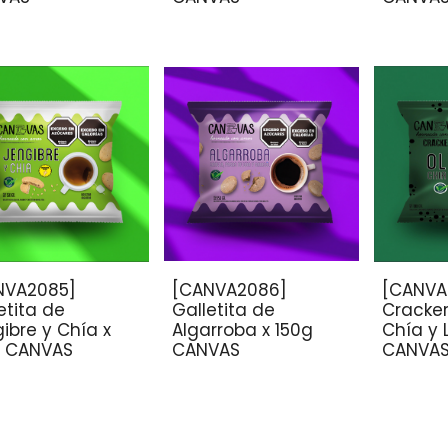
NVA2085]
[CANVA2086]
[CANVA
etita de
Galletita de
Cracker
ibre y Chía x
Algarroba x 150g
Chía y 
g CANVAS
CANVAS
CANVA